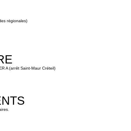
des régionales)
RE
R A (arrêt Saint-Maur Créteil)
ENTS
ires.