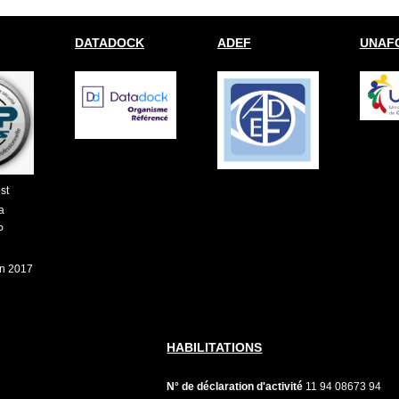
DATADOCK
ADEF
UNAFO
st
a
P
on 2017
HABILITATIONS
N° de déclaration d'activité
11 94 08673 94