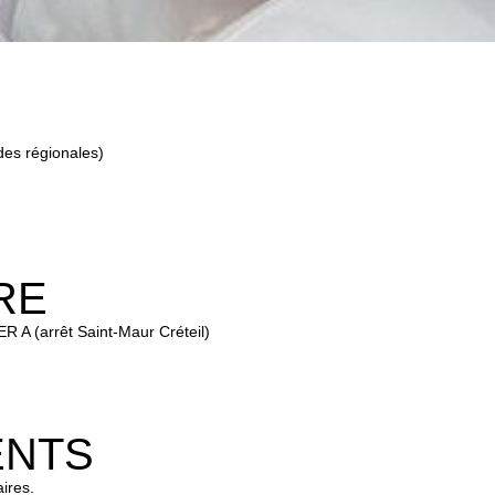
des régionales)
RE
R A (arrêt Saint-Maur Créteil)
ENTS
ires.