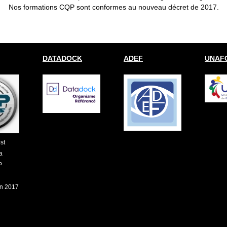
Nos formations CQP sont conformes au nouveau décret de 2017.
DATADOCK
ADEF
UNAFO
st
a
P
on 2017