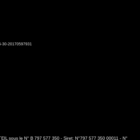
6-30-20170597931
EIL sous le N° B 797 577 350 - Siret: N°797 577 350 00011 - N°