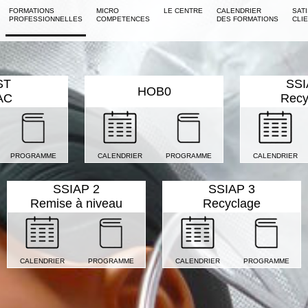
FORMATIONS
MICRO
LE CENTRE
CALENDRIER
SAT
PROFESSIONNELLES
COMPETENCES
DES FORMATIONS
CLI
ST
SSI
HOB0
AC
Recy
PROGRAMME
CALENDRIER
PROGRAMME
CALENDRIER
SSIAP 2
SSIAP 3
Remise à niveau
Recyclage
CALENDRIER
PROGRAMME
CALENDRIER
PROGRAMME